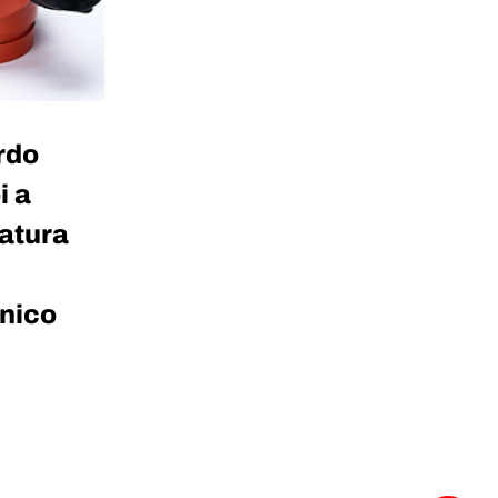
rdo
i a
atura
nico