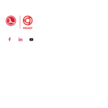
Informazioni sul
A
prodotto
Raccordo per tubi a
P
scanalature
S
Tee meccanico di
R
raccordo per tubi a
s
scanalature
p
Raccordo per tubi a
u
scanalatura Croce
meccanica
flangia scanalata
Raccordo di tubo a
scanalatura (collegare)