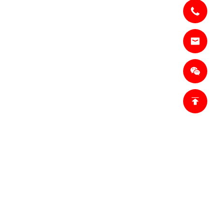
TTACI
lesl@jianzhi-
om
18698027872
Tianjin,
 di Heping,
ina.
roduzione 1:
 Mongolia
Cina.
roduzione 2:
Tangshan,
 di Hebei, Cina.
fo.ro@jianzhi-
omSales