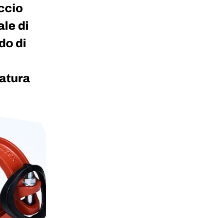
ccio
ale di
do di
atura