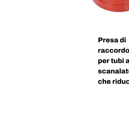
Presa di
raccord
per tubi 
scanalat
che ridu