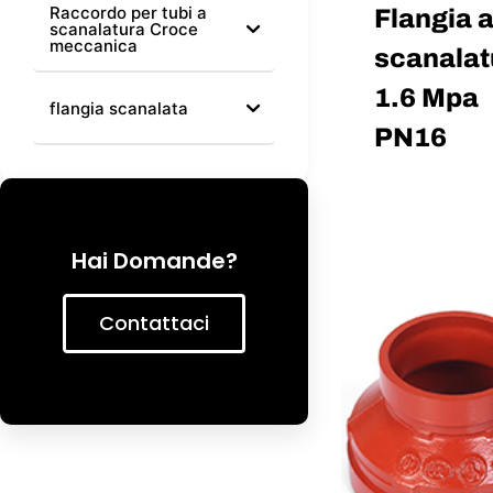
Raccordo per tubi a
Flangia 
scanalatura Croce
meccanica
scanalat
1.6 Mpa
flangia scanalata
PN16
Hai Domande?
Contattaci