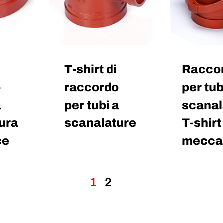
T-shirt di
Racco
o
raccordo
per tub
a
per tubi a
scanal
ura
scanalature
T-shirt
ce
mecca
1
2