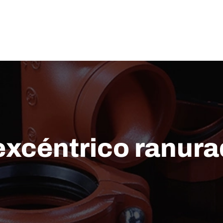
Acerca de nosotros
SOLUCIÓN
Apoyo técnico
Noticias
CONTACTO CONTACTO
excéntrico ranur