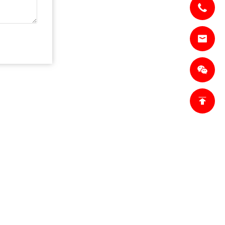
ACTO
ACTO
lesl@jianzhi-
om
18698027872
n Tianjin,
de Heping,