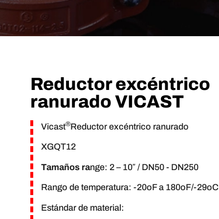
Reductor excéntrico
ranurado VICAST
®
Vicast
Reductor excéntrico ranurado
XGQT12
Tamaños ra
nge: 2 – 10″ / DN50 - DN250
Rango de temperatura: -20oF a 180oF/-29oC
Estándar de material: