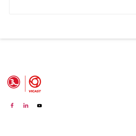
INFORMACIÓN
DEL PRODUCTO
P
Acoplamiento de montaje
S
de tubos ranurados
A
Camiseta mecánica de
r
montaje de tuberías
p
ranuradas