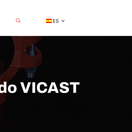
ES
ado VICAST