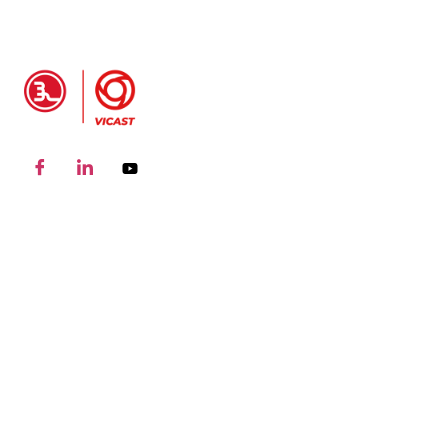
INFORMACIÓN
DEL PRODUCTO
P
Acoplamiento de montaje
S
de tubos ranurados
A
Camiseta mecánica de
r
montaje de tuberías
p
ranuradas
Conjunto de tubería
ranurada cruz mecánica
brida ranurada
Conexión de tubería
ranurada (conectar)