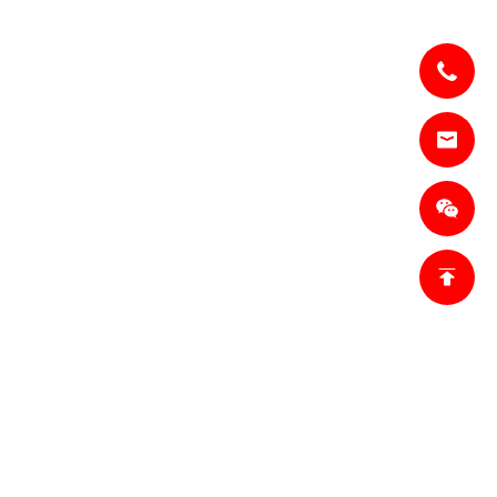
ACTO
ACTO
lesl@jianzhi-
om
18698027872
n Tianjin,
de Heping,
hina.
producción 1:
 Mongolia
China.
producción 2:
e Tangshan,
 de Hebei,