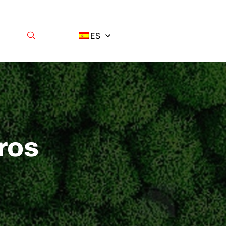
ES
ros