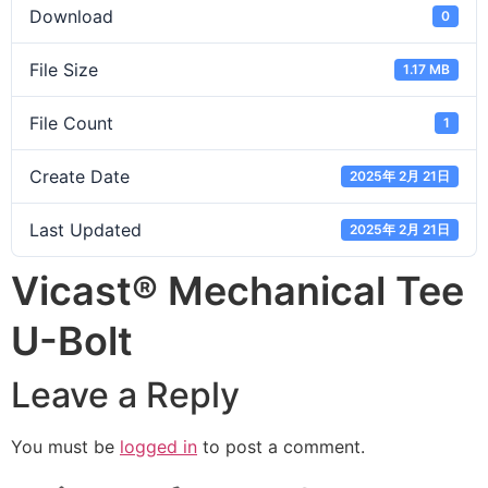
Download
0
File Size
1.17 MB
File Count
1
Create Date
2025年 2月 21日
Last Updated
2025年 2月 21日
Vicast® Mechanical Tee
U-Bolt
Leave a Reply
You must be
logged in
to post a comment.