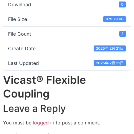
Download
0
File Size
979.79 KB
File Count
1
Create Date
2025年 2月 21日
Last Updated
2025年 2月 21日
Vicast® Flexible
Coupling
Leave a Reply
You must be
logged in
to post a comment.