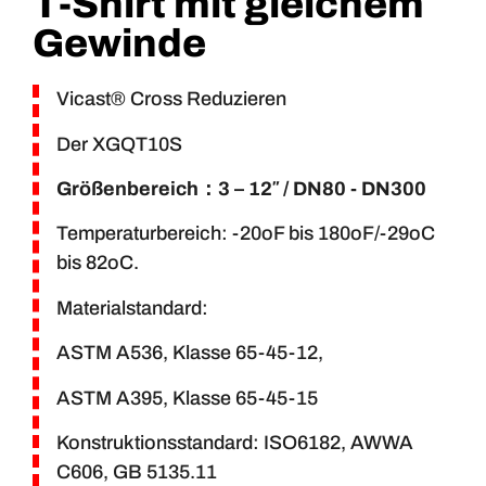
T-Shirt mit gleichem
Gewinde
Vicast® Cross Reduzieren
Der XGQT10S
Größenbereich
：3 – 12″ / DN80 - DN300
Temperaturbereich: -20oF bis 180oF/-29oC
bis 82oC.
Materialstandard:
ASTM A536, Klasse 65-45-12,
ASTM A395, Klasse 65-45-15
Konstruktionsstandard: ISO6182, AWWA
C606, GB 5135.11