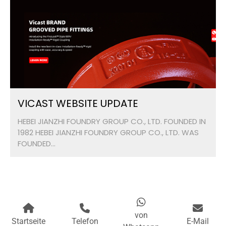
VICAST WEBSITE UPDATE
HEBEI JIANZHI FOUNDRY GROUP CO., LTD. FOUNDED IN
1982 HEBEI JIANZHI FOUNDRY GROUP CO., LTD. WAS
FOUNDED...
von
Startseite
Telefon
E-Mail