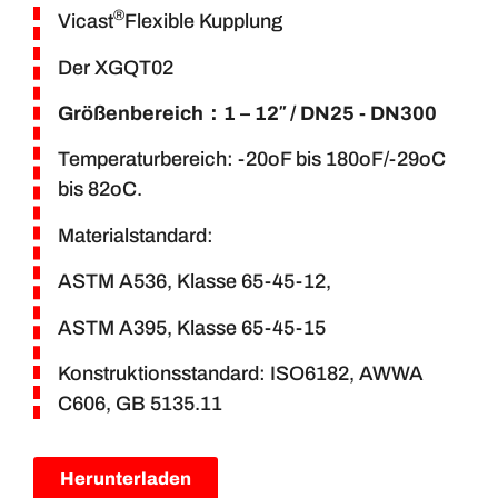
®
Vicast
Flexible Kupplung
Der XGQT02
Größenbereich
：1 – 12″ / DN25 - DN300
Temperaturbereich: -20oF bis 180oF/-29oC
bis 82oC.
Materialstandard:
ASTM A536, Klasse 65-45-12,
ASTM A395, Klasse 65-45-15
Konstruktionsstandard: ISO6182, AWWA
C606, GB 5135.11
Herunterladen