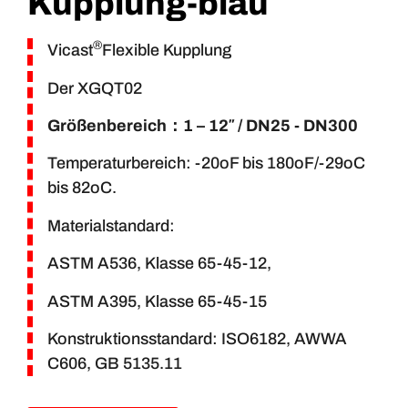
Kupplung-blau
®
Vicast
Flexible Kupplung
Der XGQT02
Größenbereich
：1 – 12″ / DN25 - DN300
Temperaturbereich: -20oF bis 180oF/-29oC
bis 82oC.
Materialstandard:
ASTM A536, Klasse 65-45-12,
ASTM A395, Klasse 65-45-15
Konstruktionsstandard: ISO6182, AWWA
C606, GB 5135.11