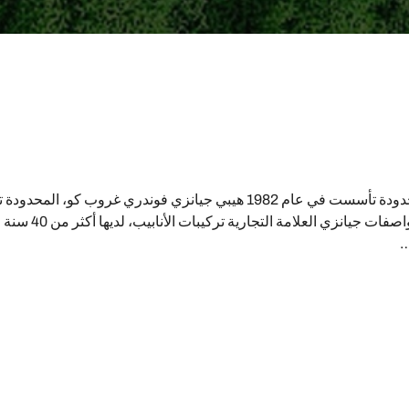
هيبي جيانزي فوندري غروب كو، المحدودة تأسست في عام 1982 هيبي جيانزي فوندري غر
1982، إنتاج مجموعة متنوعة من ال