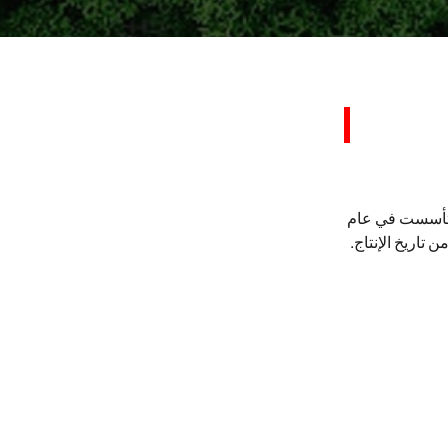
وب كو، المحدودة تأسست في عام
مواصفات جيانزي العلامة التجارية تركيبات الأنابيب، لديها أكثر من 40 سنة من تاريخ الإنتاج.