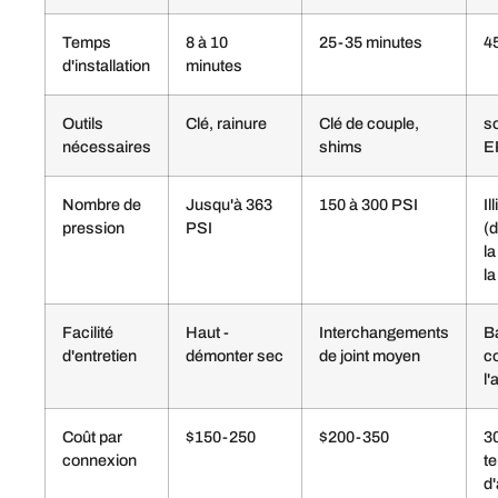
Temps
8 à 10
25-35 minutes
4
d'installation
minutes
Outils
Clé, rainure
Clé de couple,
s
nécessaires
shims
E
Nombre de
Jusqu'à 363
150 à 300 PSI
Il
pression
PSI
(
la
l
Facilité
Haut -
Interchangements
B
d'entretien
démonter sec
de joint moyen
c
l
Coût par
$150-250
$200-350
30
connexion
t
d'